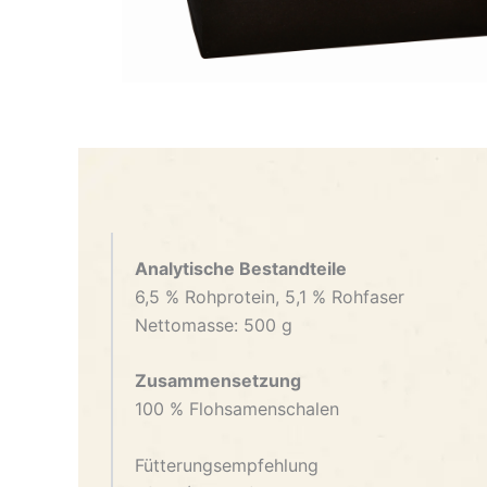
Analytische Bestandteile
6,5 % Rohprotein, 5,1 % Rohfaser
Nettomasse: 500 g
Zusammensetzung
100 % Flohsamenschalen
Fütterungsempfehlung