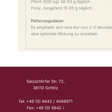
Pferd (500 kg) 30-50 g täglich
Pony, Jungpferd 15-20 g täglich
Fütterungsdauer
Es empfiehlt sich eine Kur von 2-3 Monate
eine optimale Wirkung zu erziehlen.
Salzschlirfer Str. 72,
36110 Schlitz
Tel: +49 (0) 6642 / 4066971
Fax: +49 (0) 6642 /