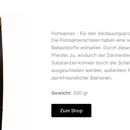
Flohsamen - Für den Verdauungspr
Die Flohsamenschalen haben eine se
Ballaststoffe enthalten. Durch die
Pferdes zu, wodurch der Darmentlee
Substanzen können durch die Scha
ausgeschieden werden, außerdem för
darmfreundlicher Bakterien.
Gewicht:
500 gr
Zum Shop