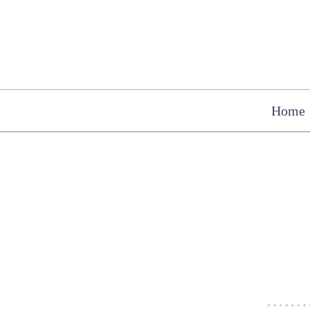
Inhalt
Zum
springen
Inhalt
springen
Home